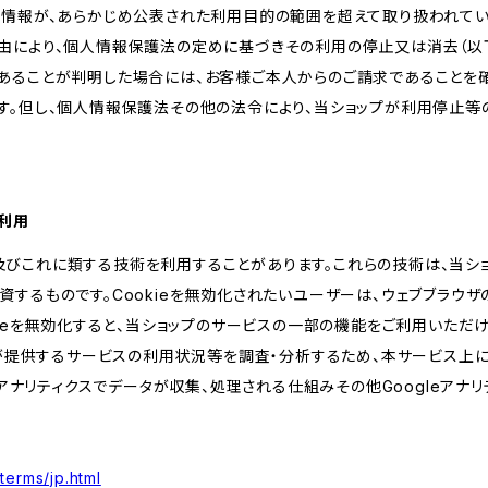
人情報が、あらかじめ公表された利用目的の範囲を超えて取り扱われて
由により、個人情報保護法の定めに基づきその利用の停止又は消去（以下
あることが判明した場合には、お客様ご本人からのご請求であることを
す。但し、個人情報保護法その他の法令により、当ショップが利用停止等
の利用
kie及びこれに類する技術を利用することがあります。これらの技術は、当
するものです。Cookieを無効化されたいユーザーは、ウェブブラウザの
kieを無効化すると、当ショップのサービスの一部の機能をご利用いただ
が提供するサービスの利用状況等を調査・分析するため、本サービス上に Goog
leアナリティクスでデータが収集、処理される仕組みその他Googleアナ
terms/jp.html